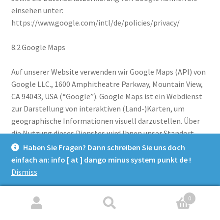
einsehen unter:
https://www.google.com/intl/de/policies/privacy/
8.2 Google Maps
Auf unserer Website verwenden wir Google Maps (API) von
Google LLC., 1600 Amphitheatre Parkway, Mountain View,
CA 94043, USA (“Google”). Google Maps ist ein Webdienst
zur Darstellung von interaktiven (Land-)Karten, um
geographische Informationen visuell darzustellen. Über
die Nutzung dieses Dienstes wird Ihnen unser Standort
angezeigt und eine etwaige Anfahrt erleichtert.
Haben Sie Fragen? Dann schreiben Sie uns doch
einfach an: info [ at ] dango minus system punkt de !
Bereits beim Aufrufen derjenigen Unterseiten, in die die
Dismiss
Karte von Google Maps eingebunden ist, werden
Informationen über Ihre Nutzung unserer Website (wie
0
z.B. Ihre IP-Adresse) an Server von Google in den USA
Search
Search
übertragen und dort gespeichert. Dies erfolgt unabhängig