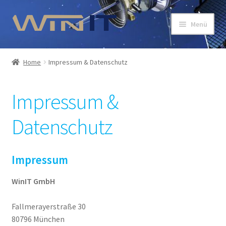
Zur
Zum
Menü
Navigation
Inhalt
springen
springen
Start
Home
Impressum & Datenschutz
AGB
Impressum &
Dango OrbitME
Datenschutz
Datenblatt – Dango Orbit ME ES
Impressum & Datenschutz
Impressum
WinIT GmbH
Kasse
Fallmerayerstraße 30
Login Designer
80796 München